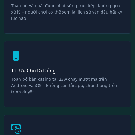
Toàn bộ ván bài được phát sóng trực tiếp, không qua
xử lý – người chơi có thể xem lại lịch sử ván đấu bất kỳ
lúc nào.
Tối Ưu Cho Di Động
Toàn bộ bàn casino tại 23w chạy mượt mà trên
Android và iOS – không cần tải app, chơi thẳng trên
trình duyệt.