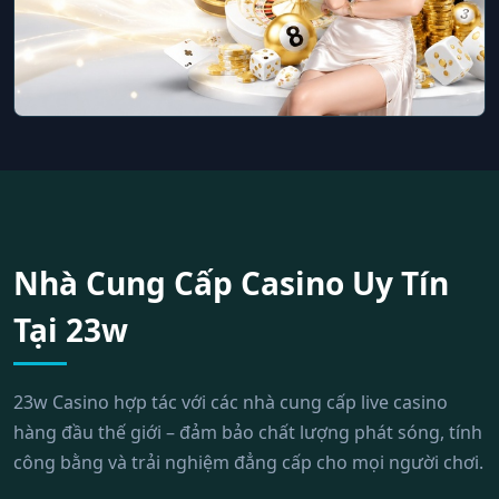
Nhà Cung Cấp Casino Uy Tín
Tại 23w
23w Casino hợp tác với các nhà cung cấp live casino
hàng đầu thế giới – đảm bảo chất lượng phát sóng, tính
công bằng và trải nghiệm đẳng cấp cho mọi người chơi.