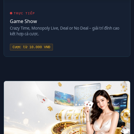
TRỰC TIẾP
Game Show
Crazy Time, Monopoly Live, Deal or No Deal – giải trí đỉnh cao
kết hợp cá cược.
Cược từ 10.000 VNĐ