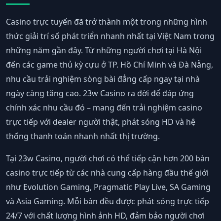
Casino trực tuyến đã trở thành một trong những hình
thức giải trí số phát triển nhanh nhất tại Việt Nam trong
những năm gần đây. Từ những người chơi tại Hà Nội
đến các game thủ kỳ cựu ở TP. Hồ Chí Minh và Đà Nẵng,
nhu cầu trải nghiệm sòng bài đẳng cấp ngay tại nhà
ngày càng tăng cao. 23w Casino ra đời để đáp ứng
chính xác nhu cầu đó – mang đến trải nghiệm casino
trực tiếp với dealer người thật, phát sóng HD và hệ
thống thanh toán nhanh nhất thị trường.
Tại 23w Casino, người chơi có thể tiếp cận hơn 200 bàn
casino trực tiếp từ các nhà cung cấp hàng đầu thế giới
như Evolution Gaming, Pragmatic Play Live, SA Gaming
và Asia Gaming. Mỗi bàn đều được phát sóng trực tiếp
24/7 với chất lượng hình ảnh HD, đảm bảo người chơi