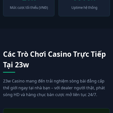
Mức cược tối thiểu (VNĐ)
Uptime hệ thống
Các Trò Chơi Casino Trực Tiếp
Tại 23w
23w Casino mang đến trải nghiệm sòng bài đẳng cấp
thế giới ngay tại nhà bạn – với dealer người thật, phát
sóng HD và hàng chục bàn cược mở liên tục 24/7.