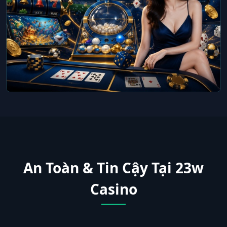
An Toàn & Tin Cậy Tại 23w
Casino